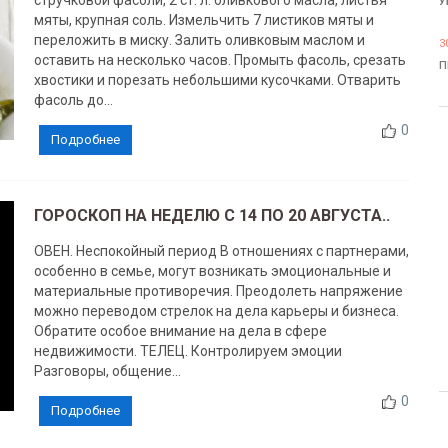
стручковой фасоли, 2 ст. л. оливкового масла, листья
У
мяты, крупная соль. Измельчить 7 листиков мяты и
переложить в миску. Залить оливковым маслом и
3
оставить на несколько часов. Промыть фасоль, срезать
П
хвостики и порезать небольшими кусочками. Отварить
фасоль до...
0
Подробнее
ГОРОСКОП НА НЕДЕЛЮ C 14 ПО 20 АВГУСТА..
ОВЕН. Неспокойный период В отношениях с партнерами,
особенно в семье, могут возникать эмоциональные и
материальные противоречия. Преодолеть напряжение
можно переводом стрелок на дела карьеры и бизнеса.
Обратите особое внимание на дела в сфере
недвижимости. ТЕЛЕЦ. Контролируем эмоции
Разговоры, общение...
0
Подробнее