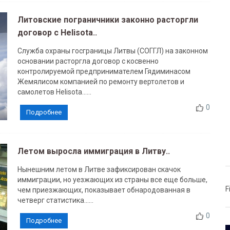
Литовские пограничники законно расторгли
договор с Helisota..
Служба охраны госграницы Литвы (СОГГЛ) на законном
основании расторгла договор с косвенно
контролируемой предпринимателем Гядиминасом
Жемялисом компанией по ремонту вертолетов и
самолетов Helisota......
0
Подробнее
Летом выросла иммиграция в Литву..
Нынешним летом в Литве зафиксирован скачок
иммиграции, но уезжающих из страны все еще больше,
F
чем приезжающих, показывает обнародованная в
четверг статистика......
0
Подробнее