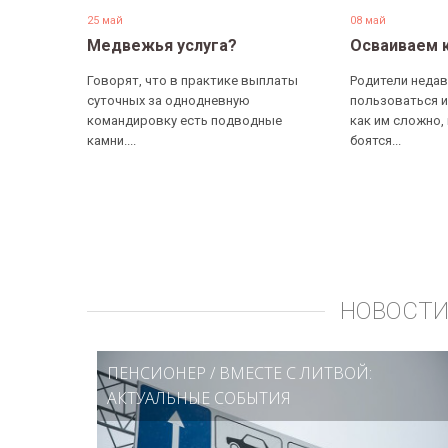
25 май
08 май
Медвежья услуга?
Осваиваем 
Говорят, что в практике выплаты
Родители недав
суточных за однодневную
пользоваться и
командировку есть подводные
как им сложно,
камни....
боятся...
НОВОСТИ
ПЕНСИОНЕР
/
ВМЕСТЕ С ЛИТВОЙ:
АКТУАЛЬНЫЕ СОБЫТИЯ