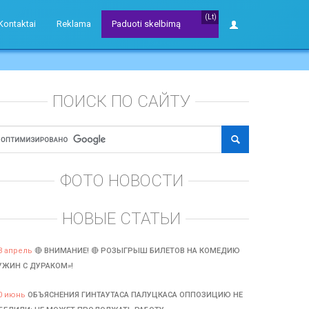
(Lt)
Kontaktai
Reklama
Paduoti skelbimą
ПОИСК ПО САЙТУ
ФОТО НОВОСТИ
НОВЫЕ СТАТЬИ
3 апрель
🔴 ВНИМАНИЕ! 🔴 РОЗЫГРЫШ БИЛЕТОВ НА КОМЕДИЮ
УЖИН С ДУРАКОМ»!
0 июнь
ОБЪЯСНЕНИЯ ГИНТАУТАСА ПАЛУЦКАСА ОППОЗИЦИЮ НЕ