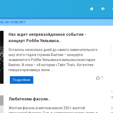
 ЗА 10.08.2017
Нас ждет непревзойденное событие -
концерт Робби Уильямса..
Осталось несколько дней до самого замечательного
шоу этого года в странах Балтии – концерта
знаменитого Робби Уильямса в вильнюсском парке
Вингис. А пока – об истории «Take That», богатстве
певца и красавице жене......
1
Подробнее
1
«
Любителям фасоли..
Желтая фасоль в мятном масле 250 г желтой
3