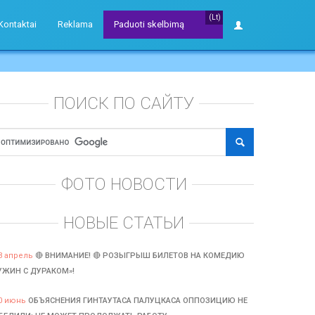
(Lt)
Kontaktai
Reklama
Paduoti skelbimą
ПОИСК ПО САЙТУ
ФОТО НОВОСТИ
НОВЫЕ СТАТЬИ
3 апрель
🔴 ВНИМАНИЕ! 🔴 РОЗЫГРЫШ БИЛЕТОВ НА КОМЕДИЮ
УЖИН С ДУРАКОМ»!
0 июнь
ОБЪЯСНЕНИЯ ГИНТАУТАСА ПАЛУЦКАСА ОППОЗИЦИЮ НЕ