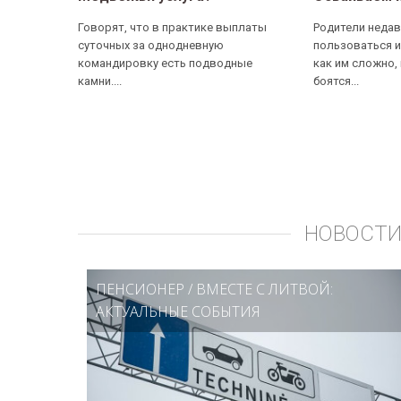
Говорят, что в практике выплаты
Родители недав
суточных за однодневную
пользоваться и
командировку есть подводные
как им сложно,
камни....
боятся...
НОВОСТИ
ПЕНСИОНЕР
/
ВМЕСТЕ С ЛИТВОЙ:
АКТУАЛЬНЫЕ СОБЫТИЯ