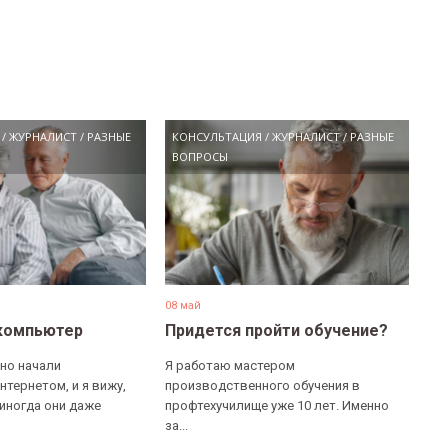
/
ЖУРНАЛИСТ
/
РАЗНЫЕ
КОНСУЛЬТАЦИЯ
/
ЖУРНАЛИСТ
/
РАЗНЫЕ
ВОПРОСЫ
08 май
компьютер
Придется пройти обучение?
но начали
Я работаю мастером
нтернетом, и я вижу,
производственного обучения в
 иногда они даже
профтехучилище уже 10 лет. Именно
за...