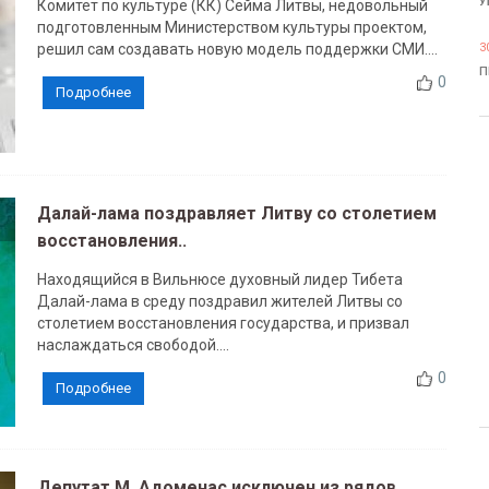
У
Комитет по культуре (КК) Сейма Литвы, недовольный
подготовленным Министерством культуры проектом,
решил сам создавать новую модель поддержки СМИ....
3
П
0
Подробнее
Далай-лама поздравляет Литву со столетием
восстановления..
Находящийся в Вильнюсе духовный лидер Тибета
Далай-лама в среду поздравил жителей Литвы со
столетием восстановления государства, и призвал
наслаждаться свободой....
0
Подробнее
Депутат М. Адоменас исключен из рядов