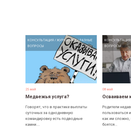
КОНСУЛЬТАЦИЯ
/
ЖУРНАЛИСТ
/
РАЗНЫЕ
КОНСУЛЬТАЦИЯ
ВОПРОСЫ
ВОПРОСЫ
25 май
08 май
Медвежья услуга?
Осваиваем 
Говорят, что в практике выплаты
Родители недав
суточных за однодневную
пользоваться и
командировку есть подводные
как им сложно,
камни....
боятся...