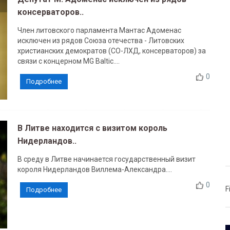
консерваторов..
Член литовского парламента Мантас Адоменас
исключен из рядов Союза отечества - Литовских
христианских демократов (СО-ЛХД, консерваторов) за
связи с концерном MG Baltic....
0
Подробнее
В Литве находится с визитом король
Нидерландов..
В среду в Литве начинается государственный визит
короля Нидерландов Виллема-Александра....
0
F
Подробнее