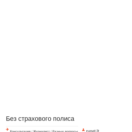
Без страхового полиса
runet.lt
Консультация
/
Журналист
/
Разные вопросы