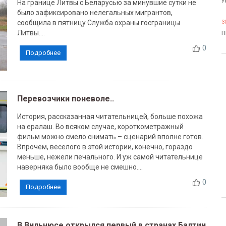
У
На границе Литвы с Беларусью за минувшие сутки не
было зафиксировано нелегальных мигрантов,
сообщила в пятницу Служба охраны госграницы
3
Литвы....
П
0
Подробнее
Перевозчики поневоле..
История, рассказанная читательницей, больше похожа
на ералаш. Во всяком случае, короткометражный
фильм можно смело снимать – сценарий вполне готов.
Впрочем, веселого в этой истории, конечно, гораздо
меньше, нежели печального. И уж самой читательнице
наверняка было вообще не смешно....
0
Подробнее
В Вильнюсе открылся первый в странах Балтии