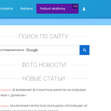
(Lt)
Kontaktai
Reklama
Paduoti skelbimą
ПОИСК ПО САЙТУ
ФОТО НОВОСТИ
НОВЫЕ СТАТЬИ
3 апрель
🔴 ВНИМАНИЕ! 🔴 РОЗЫГРЫШ БИЛЕТОВ НА КОМЕДИЮ
УЖИН С ДУРАКОМ»!
0 июнь
ОБЪЯСНЕНИЯ ГИНТАУТАСА ПАЛУЦКАСА ОППОЗИЦИЮ НЕ