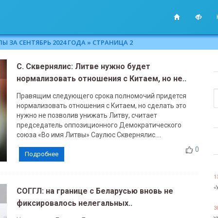
Ы ЗА СЕНТЯБРЬ 2024 ГОДА » СТРАНИЦА 2
С. Сквернялис: Литве нужно будет
нормализовать отношения с Китаем, но не..
Правящим следующего срока полномочий придется
нормализовать отношения с Китаем, но сделать это
нужно не позволив унижать Литву, считает
председатель оппозиционного Демократического
союза «Во имя Литвы» Саулюс Сквернялис....
0
Подробнее
1
«
СОГГЛ: на границе с Беларусью вновь не
фиксировалось нелегальных..
3