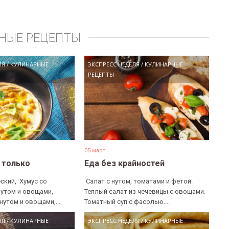
НЫЕ РЕЦЕПТЫ
ЛЯ
/
КУЛИНАРНЫЕ
ЭКСПРЕСС НЕДЕЛЯ
/
КУЛИНАРНЫЕ
РЕЦЕПТЫ
05 март
е только
Еда без крайностей
ский, ​ Хумус со
​ Салат с нутом, томатами и фетой. ​
нутом и овощами, ​
Теплый салат из чечевицы с овощами. ​
нутом и овощами,...
Томатный суп с фасолью....
ЛЯ
/
КУЛИНАРНЫЕ
ЭКСПРЕСС НЕДЕЛЯ
/
КУЛИНАРНЫЕ