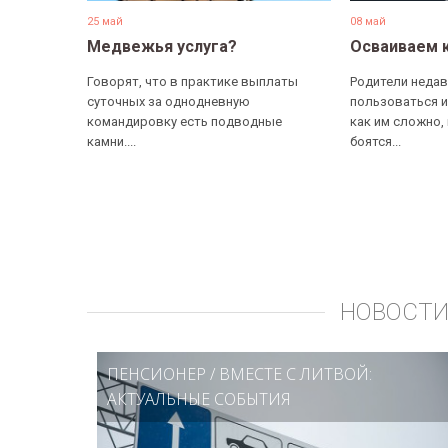
25 май
08 май
Медвежья услуга?
Осваиваем 
Говорят, что в практике выплаты
Родители недав
суточных за однодневную
пользоваться и
командировку есть подводные
как им сложно,
камни....
боятся...
НОВОСТИ
ПЕНСИОНЕР
/
ВМЕСТЕ С ЛИТВОЙ:
АКТУАЛЬНЫЕ СОБЫТИЯ