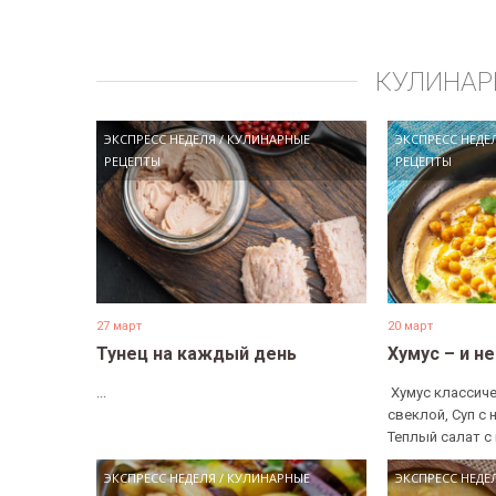
КУЛИНАР
ЭКСПРЕСС НЕДЕЛЯ
/
КУЛИНАРНЫЕ
ЭКСПРЕСС НЕДЕ
РЕЦЕПТЫ
РЕЦЕПТЫ
27 март
20 март
Тунец на каждый день
Хумус – и н
...
​ Хумус классиче
свеклой, Суп с 
Теплый салат с 
ЭКСПРЕСС НЕДЕЛЯ
/
КУЛИНАРНЫЕ
ЭКСПРЕСС НЕДЕ