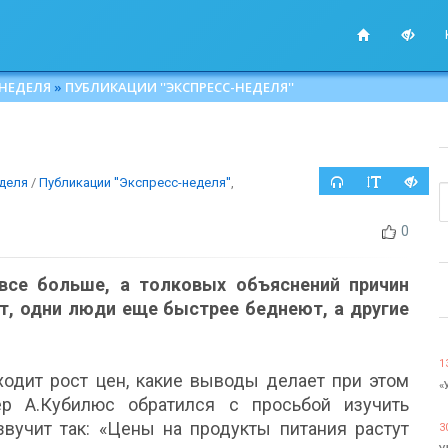
 НЕДЕЛЯ
»
ПУБЛИКАЦИИ ''ЭКСПРЕСС-НЕДЕЛЯ''
деля
/
Публикации ''Экспресс-неделя''
,
0
 все больше, а толковых объяснений причин
чит, одни люди еще быстрее беднеют, а другие
1
ходит рост цен, какие выводы делает при этом
«
ер А.Кубилюс обратился с просьбой изучить
звучит так: «Цены на продукты питания растут
3