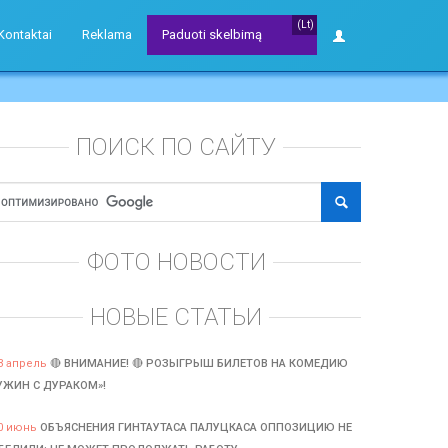
(Lt)
Kontaktai
Reklama
Paduoti skelbimą
ПОИСК ПО САЙТУ
ФОТО НОВОСТИ
НОВЫЕ СТАТЬИ
3 апрель
🔴 ВНИМАНИЕ! 🔴 РОЗЫГРЫШ БИЛЕТОВ НА КОМЕДИЮ
УЖИН С ДУРАКОМ»!
0 июнь
ОБЪЯСНЕНИЯ ГИНТАУТАСА ПАЛУЦКАСА ОППОЗИЦИЮ НЕ