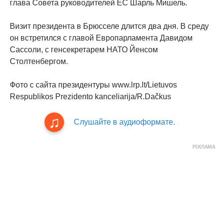
глава Совета руководителей ЕС Шарль Мишель.
Визит президента в Брюсселе длится два дня. В среду
он встретился с главой Европарламента Давидом
Сассоли, с генсекретарем НАТО Йенсом
Столтенбергом.
Фото с сайта президентуры www.lrp.lt/Lietuvos
Respublikos Prezidento kanceliarija/R.Dačkus
Слушайте в аудиоформате.