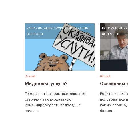
КОНСУЛЬТАЦИЯ
/
ЖУРНАЛИСТ
/
РАЗНЫЕ
КОНСУЛЬТАЦИЯ
ВОПРОСЫ
ВОПРОСЫ
25 май
08 май
Медвежья услуга?
Осваиваем 
Говорят, что в практике выплаты
Родители недав
суточных за однодневную
пользоваться и
командировку есть подводные
как им сложно,
камни....
боятся...