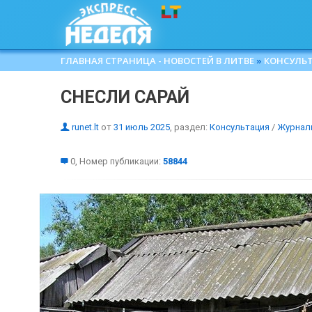
ГЛАВНАЯ СТРАНИЦА - НОВОСТЕЙ В ЛИТВЕ
»
КОНСУЛЬ
СНЕСЛИ САРАЙ
runet.lt
от
31 июль 2025
, раздел:
Консультация
/
Журнал
0, Номер публикации:
58844