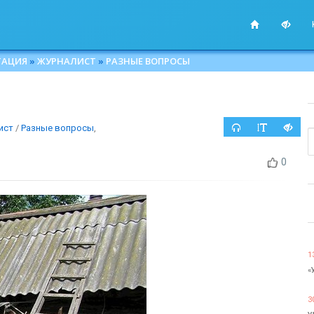
ТАЦИЯ
»
ЖУРНАЛИСТ
»
РАЗНЫЕ ВОПРОСЫ
ист
/
Разные вопросы
,
0
1
«
3