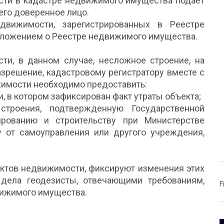
ти в кадастре недвижимого имущества подает
его доверенное лицо.
движимости, зарегистрированных в Реестре
оложением о Реестре недвижимого имущества.
ти, в данном случае, несложное строение, на
азрешение, кадастровому регистратору вместе с
имости необходимо предоставить:
, в котором зафиксирован факт утраты объекта;
троения, подтвержденную Государственной
ированию и строительству при Министерстве
 от самоуправления или другого учреждения,
ктов недвижимости, фиксируют изменения этих
дела геодезисты, отвечающими требованиям,
F
движимого имущества.