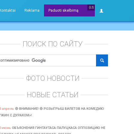
(Lt)
Kontaktai
Reklama
Paduoti skelbimą
ПОИСК ПО САЙТУ
ФОТО НОВОСТИ
НОВЫЕ СТАТЬИ
3 апрель
🔴 ВНИМАНИЕ! 🔴 РОЗЫГРЫШ БИЛЕТОВ НА КОМЕДИЮ
УЖИН С ДУРАКОМ»!
0 июнь
ОБЪЯСНЕНИЯ ГИНТАУТАСА ПАЛУЦКАСА ОППОЗИЦИЮ НЕ