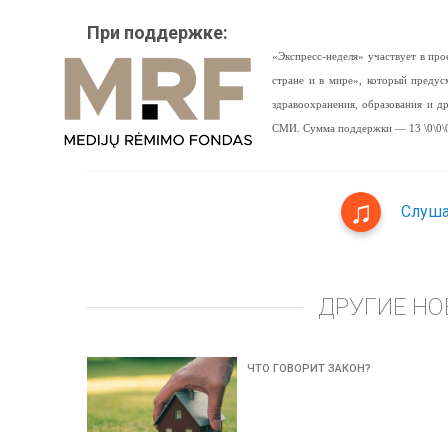
При поддержке:
«Экспресс-неделя» участвует в п
стране и в мире», который предус
здравоохранения, образования и 
СМИ. Сумма поддержки — 13 \0\0\0
Слуша
ДРУГИЕ НО
ЧТО ГОВОРИТ ЗАКОН?