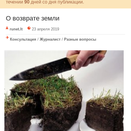
течении
90
дней со дня публикации.
О возврате земли
runet.lt
23 апреля 2019
Консультация
/
Журналист
/
Разные вопросы