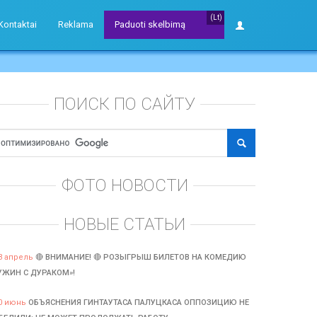
(Lt)
Kontaktai
Reklama
Paduoti skelbimą
ПОИСК ПО САЙТУ
ФОТО НОВОСТИ
НОВЫЕ СТАТЬИ
3 апрель
🔴 ВНИМАНИЕ! 🔴 РОЗЫГРЫШ БИЛЕТОВ НА КОМЕДИЮ
УЖИН С ДУРАКОМ»!
0 июнь
ОБЪЯСНЕНИЯ ГИНТАУТАСА ПАЛУЦКАСА ОППОЗИЦИЮ НЕ