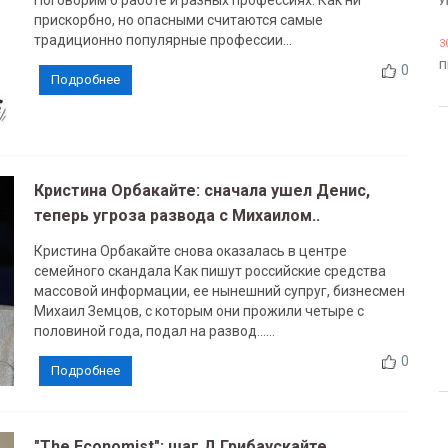
Поговорим о работе и разных профессиях. Как ни
У
прискорбно, но опасными считаются самые
традиционно популярные профессии...
3
П
0
Подробнее
Кристина Орбакайте: сначала ушел Денис,
теперь угроза развода с Михаилом..
Кристина Орбакайте снова оказалась в центре
семейного скандала Как пишут российские средства
массовой информации, ее нынешний супруг, бизнесмен
Михаил Земцов, с которым они прожили четыре с
половиной года, подал на развод......
0
Подробнее
"The Economist": шаг Д.Грибаускайте