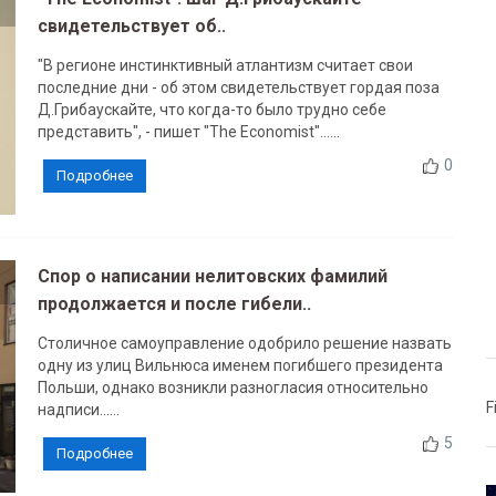
свидетельствует об..
"В регионе инстинктивный атлантизм считает свои
последние дни - об этом свидетельствует гордая поза
Д.Грибаускайте, что когда-то было трудно себе
представить", - пишет "The Economist"......
0
Подробнее
Спор о написании нелитовских фамилий
продолжается и после гибели..
Столичное самоуправление одобрило решение назвать
одну из улиц Вильнюса именем погибшего президента
Польши, однако возникли разногласия относительно
F
надписи......
5
Подробнее