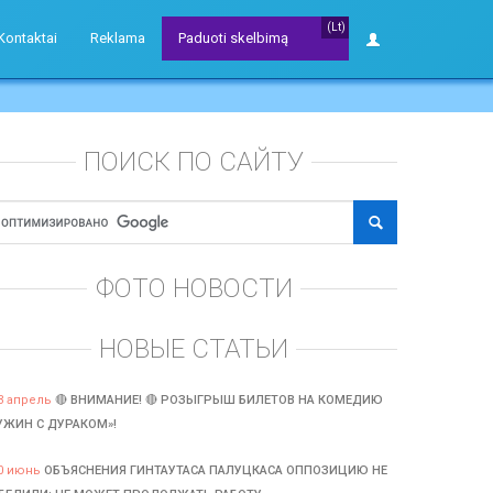
(Lt)
Kontaktai
Reklama
Paduoti skelbimą
ПОИСК ПО САЙТУ
ФОТО НОВОСТИ
НОВЫЕ СТАТЬИ
3 апрель
🔴 ВНИМАНИЕ! 🔴 РОЗЫГРЫШ БИЛЕТОВ НА КОМЕДИЮ
УЖИН С ДУРАКОМ»!
0 июнь
ОБЪЯСНЕНИЯ ГИНТАУТАСА ПАЛУЦКАСА ОППОЗИЦИЮ НЕ