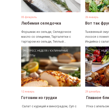
05 февраль
26 январь
Любимая селедочка
Вот так фру
Форшмак из сельди, Селедочное
Тыквенный смуз
масло со специями, Тарталетки с
лосося с помел
тартаром из сельди, Теплый...
Индейка с салат
ЭКСПРЕСС НЕДЕЛЯ
/
КУЛИНАРНЫЕ
ЭКСПРЕСС НЕДЕ
РЕЦЕПТЫ
РЕЦЕПТЫ
12 январь
29 декабрь
Готовим из грудки
​ Главное б
​ Салат с курицей и виноградом, Суп с
​ Утка с апельси