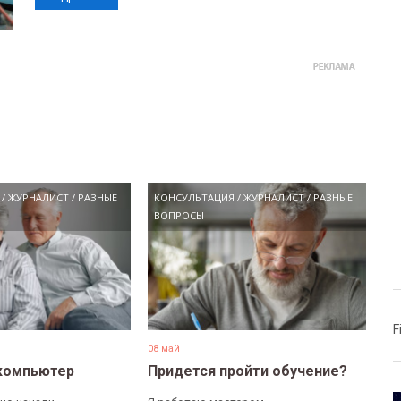
/
ЖУРНАЛИСТ
/
РАЗНЫЕ
КОНСУЛЬТАЦИЯ
/
ЖУРНАЛИСТ
/
РАЗНЫЕ
ВОПРОСЫ
F
08 май
компьютер
Придется пройти обучение?