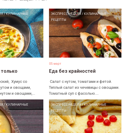
ЛЯ
/
КУЛИНАРНЫЕ
ЭКСПРЕСС НЕДЕЛЯ
/
КУЛИНАРНЫЕ
РЕЦЕПТЫ
05 март
е только
Еда без крайностей
ский, ​ Хумус со
​ Салат с нутом, томатами и фетой. ​
нутом и овощами, ​
Теплый салат из чечевицы с овощами. ​
нутом и овощами,...
Томатный суп с фасолью....
ЛЯ
/
КУЛИНАРНЫЕ
ЭКСПРЕСС НЕДЕЛЯ
/
КУЛИНАРНЫЕ
РЕЦЕПТЫ