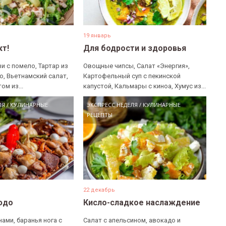
19 январь
кт!
Для бодрости и здоровья
и с помело, Тартар из
Овощные чипсы, Салат «Энергия»,
о, Вьетнамский салат,
Картофельный суп с пекинской
ом из...
капустой, Кальмары с киноа, Хумус из...
ЛЯ
/
КУЛИНАРНЫЕ
ЭКСПРЕСС НЕДЕЛЯ
/
КУЛИНАРНЫЕ
РЕЦЕПТЫ
22 декабрь
людо
Кисло-сладкое наслаждение
нами, ​баранья нога с
​Салат с апельсином, авокадо и