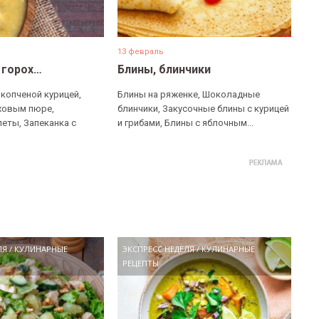
13 февраль
 горох…
Блины, блинчики
 копченой курицей,
Блины на ряженке, Шоколадные
ховым пюре,
блинчики, Закусочные блины с курицей
еты, Запеканка с
и грибами, Блины с яблочным...
ЛЯ
/
КУЛИНАРНЫЕ
ЭКСПРЕСС НЕДЕЛЯ
/
КУЛИНАРНЫЕ
РЕЦЕПТЫ