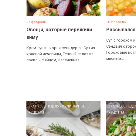
27 февраль
20 февраль
Овощи, которые пережили
Рассыпался
зиму
Суп с горохом и
Сэндвич с горо
Крем-суп из корня сельдерея, Суп из
Гороховые котл
красной чечевицы, Теплый салат из
мясным...
свеклы с яйцом, Запеченная...
ЭКСПРЕСС НЕДЕЛЯ
/
КУЛИНАРНЫЕ
ЭКСПРЕСС НЕДЕ
РЕЦЕПТЫ
РЕЦЕПТЫ