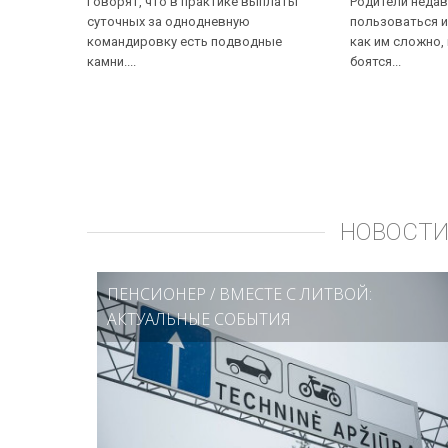
Говорят, что в практике выплаты
Родители недав
суточных за однодневную
пользоваться и
командировку есть подводные
как им сложно,
камни....
боятся...
НОВОСТИ
ПЕНСИОНЕР
/
ВМЕСТЕ С ЛИТВОЙ:
АКТУАЛЬНЫЕ СОБЫТИЯ