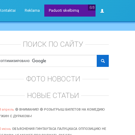
(Lt)
Kontaktai
Reklama
Paduoti skelbimą
ПОИСК ПО САЙТУ
ФОТО НОВОСТИ
НОВЫЕ СТАТЬИ
3 апрель
🔴 ВНИМАНИЕ! 🔴 РОЗЫГРЫШ БИЛЕТОВ НА КОМЕДИЮ
УЖИН С ДУРАКОМ»!
0 июнь
ОБЪЯСНЕНИЯ ГИНТАУТАСА ПАЛУЦКАСА ОППОЗИЦИЮ НЕ