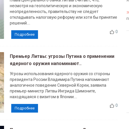
Глава Центрального банка Литвы считает, что,
У
несмотря на геополитическую и экономическую
неопределенность, правительству не следует
3
откладывать налоговую реформу или хотя бы принятие
П
решений....
0
Подробнее
Премьер Литвы: угрозы Путина о применении
ядерного оружия напоминают..
Угрозы использования ядерного оружия со стороны
президента России Владимира Путина напоминают
аналогичное поведение Северной Кореи, заявила
премьер-министр Литвы Ингрида Шимоните,
находящаяся с визитом в Японии....
0
Подробнее