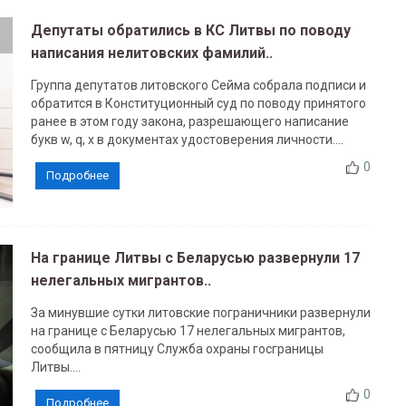
Депутаты обратились в КС Литвы по поводу
написания нелитовских фамилий..
Группа депутатов литовского Сейма собрала подписи и
обратится в Конституционный суд по поводу принятого
ранее в этом году закона, разрешающего написание
букв w, q, x в документах удостоверения личности....
0
Подробнее
На границе Литвы с Беларусью развернули 17
нелегальных мигрантов..
За минувшие сутки литовские пограничники развернули
на границе с Беларусью 17 нелегальных мигрантов,
сообщила в пятницу Служба охраны госграницы
Литвы....
0
Подробнее