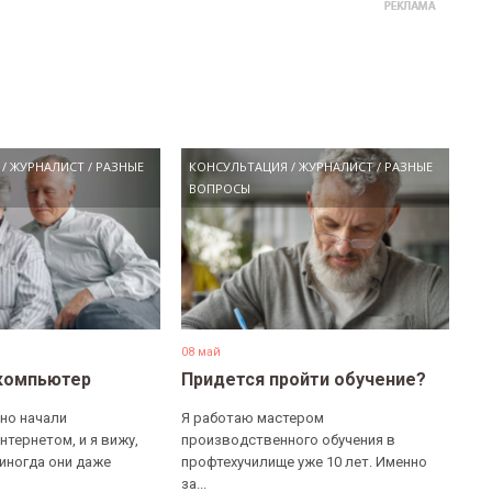
/
ЖУРНАЛИСТ
/
РАЗНЫЕ
КОНСУЛЬТАЦИЯ
/
ЖУРНАЛИСТ
/
РАЗНЫЕ
ВОПРОСЫ
08 май
компьютер
Придется пройти обучение?
но начали
Я работаю мастером
нтернетом, и я вижу,
производственного обучения в
 иногда они даже
профтехучилище уже 10 лет. Именно
за...