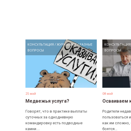
КОНСУЛЬТАЦИЯ
/
ЖУРНАЛИСТ
/
РАЗНЫЕ
КОНСУЛЬТАЦИЯ
ВОПРОСЫ
ВОПРОСЫ
25 май
08 май
Медвежья услуга?
Осваиваем 
Говорят, что в практике выплаты
Родители недав
суточных за однодневную
пользоваться и
командировку есть подводные
как им сложно,
камни....
боятся...