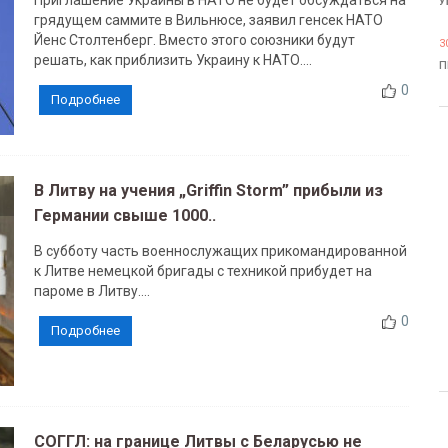
Приглашение Украины в НАТО не будет обсуждаться на
У
грядущем саммите в Вильнюсе, заявил генсек НАТО
Йенс Столтенберг. Вместо этого союзники будут
3
решать, как приблизить Украину к НАТО....
П
0
Подробнее
В Литву на учения „Griffin Storm” прибыли из
Германии свыше 1000..
В субботу часть военнослужащих прикомандированной
к Литве немецкой бригады с техникой прибудет на
пароме в Литву....
0
Подробнее
СОГГЛ: на границе Литвы с Беларусью не