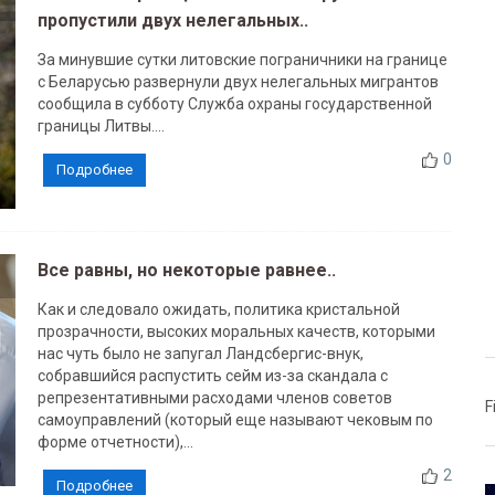
пропустили двух нелегальных..
За минувшие сутки литовские пограничники на границе
с Беларусью развернули двух нелегальных мигрантов
сообщила в субботу Служба охраны государственной
границы Литвы....
0
Подробнее
Все равны, но некоторые равнее..
Как и следовало ожидать, политика кристальной
прозрачности, высоких моральных качеств, которыми
нас чуть было не запугал Ландсбергис-внук,
собравшийся распустить сейм из-за скандала с
репрезентативными расходами членов советов
F
самоуправлений (который еще называют чековым по
форме отчетности),...
2
Подробнее