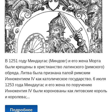
В 1251 году Миндаугас (Миндовг) и его жена Морта
были крещены в христианство латинского (римского)
обряда. Литва была признана папой римским
Иннокентием IV как католическое государство. 6 июля
1253 года Миндаугас и его жена по поручению
Иннокентия IV были коронованы как литовские король
и королева;...
Подробнее