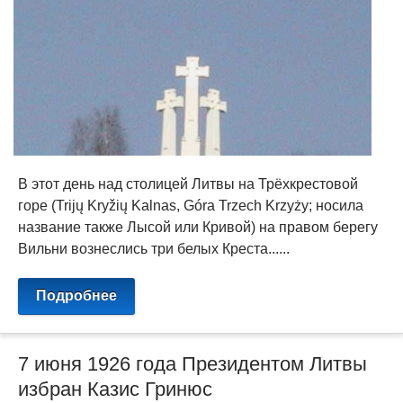
В этот день над столицей Литвы на Трёхкрестовой
горе (Trijų Kryžių Kalnas, Góra Trzech Krzyży; носила
название также Лысой или Кривой) на правом берегу
Вильни вознеслись три белых Креста......
Подробнее
7 июня 1926 года Президентом Литвы
избран Казис Гринюс