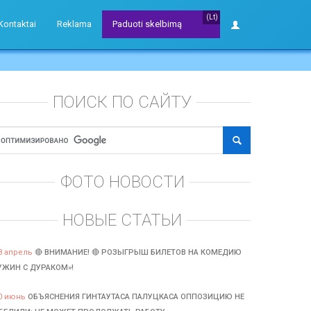
(Lt)
Kontaktai
Reklama
Paduoti skelbimą
ПОИСК ПО САЙТУ
ФОТО НОВОСТИ
НОВЫЕ СТАТЬИ
3 апрель
🔴 ВНИМАНИЕ! 🔴 РОЗЫГРЫШ БИЛЕТОВ НА КОМЕДИЮ
УЖИН С ДУРАКОМ»!
0 июнь
ОБЪЯСНЕНИЯ ГИНТАУТАСА ПАЛУЦКАСА ОППОЗИЦИЮ НЕ