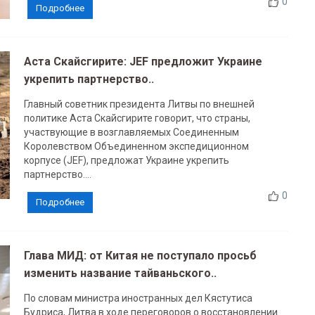
0
Подробнее
Аста Скайсгирите: JEF предложит Украине
укрепить партнерство..
Главный советник президента Литвы по внешней
политике Аста Скайсгирите говорит, что страны,
участвующие в возглавляемых Соединенным
Королевством Объединенном экспедиционном
корпусе (JEF), предложат Украине укрепить
партнерство....
0
Подробнее
Глава МИД: от Китая не поступало просьб
изменить название тайваньского..
По словам министра иностранных дел Кястутиса
Будриса, Литва в ходе переговоров о восстановлении