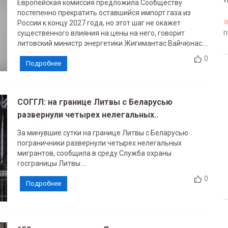
У
Европейская комиссия предложила Сообществу
постепенно прекратить оставшийся импорт газа из
России к концу 2027 года, но этот шаг не окажет
3
существенного влияния на цены на него, говорит
П
литовский министр энергетики Жигимантас Вайчюнас....
0
Подробнее
СОГГЛ: на границе Литвы с Беларусью
развернули четырех нелегальных..
За минувшие сутки на границе Литвы с Беларусью
пограничники развернули четырех нелегальных
мигрантов, сообщила в среду Служба охраны
госграницы Литвы....
0
Подробнее