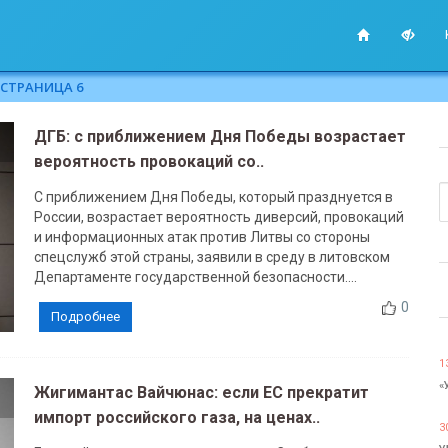
 СТРАНИЦА 6
ДГБ: с приближением Дня Победы возрастает
вероятность провокаций со..
С приближением Дня Победы, который празднуется в
России, возрастает вероятность диверсий, провокаций
и информационных атак против Литвы со стороны
спецслужб этой страны, заявили в среду в литовском
Департаменте государственной безопасности....
0
Подробнее
1
«
Жигимантас Вайчюнас: если ЕС прекратит
импорт российского газа, на ценах..
3