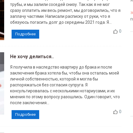
У
трубы, и мы залили соседей снизу. Так как я не мог
сразу оплатить им весь ремонт, мы договорились, что я
3
заплачу частями. Написали расписку от руки, что я
П
обязуюсь погасить долг до середины 2021 года. Я...
0
Подробнее
Не хочу делиться..
Я получила в наследство квартиру до брака и после
заключения брака хотела бы, чтобы она осталась моей
личной собственностью, которой я могла бы
распоряжаться без согласия супруга. Я
консультировалась с несколькими нотариусами, и их
мнения по этому вопросу разошлись. Один говорит, что
после заключения...
0
Подробнее