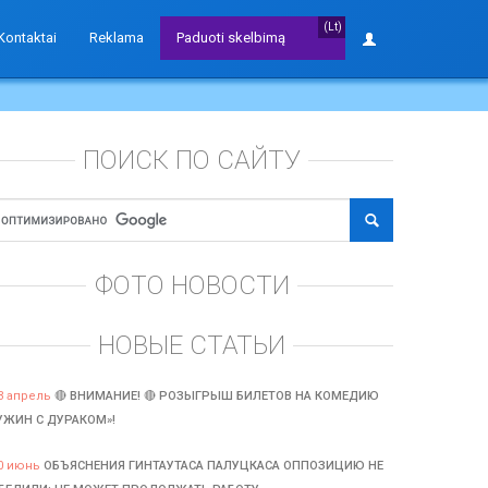
(Lt)
Kontaktai
Reklama
Paduoti skelbimą
ПОИСК ПО САЙТУ
ФОТО НОВОСТИ
НОВЫЕ СТАТЬИ
3 апрель
🔴 ВНИМАНИЕ! 🔴 РОЗЫГРЫШ БИЛЕТОВ НА КОМЕДИЮ
УЖИН С ДУРАКОМ»!
0 июнь
ОБЪЯСНЕНИЯ ГИНТАУТАСА ПАЛУЦКАСА ОППОЗИЦИЮ НЕ