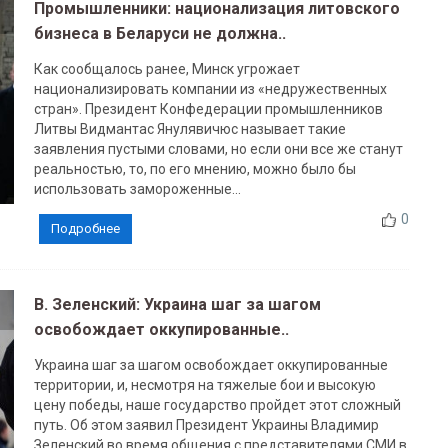
Промышленники: национализация литовского
бизнеса в Беларуси не должна..
Как сообщалось ранее, Минск угрожает
национализировать компании из «недружественных
стран». Президент Конфедерации промышленников
Литвы Видмантас Янулявичюс называет такие
заявления пустыми словами, но если они все же станут
реальностью, то, по его мнению, можно было бы
использовать замороженные...
0
Подробнее
В. Зеленский: Украина шаг за шагом
освобождает оккупированные..
Украина шаг за шагом освобождает оккупированные
территории, и, несмотря на тяжелые бои и высокую
цену победы, наше государство пройдет этот сложный
путь. Об этом заявил Президент Украины Владимир
Зеленский во время общения с представителями СМИ в