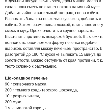
отдельной посуде взбить блендером мягкое масло и
сахар, пока смесь не станет похожа на мягкий мусс.
Добавить яйцо и ванильный экстракт, снова взбить.
Разломать банан на несколько кусочков, добавить и
взбить. Затем, размешивая ложкой, влить понемногу
смесь в муку. Орехи очистить и крупно нарезать.
Выстелить противень пекарской бумагой. Выкложить
полной столовой ложкой форму печенье подобие
шариков, оставляя между печеньем пространство. В
разогретой до 180 °C духовке выпекать 15 минут, до
золотистости. Важно отступить от края противни, т. к.
тесто склонно к растеканию.
Шоколадное печенье
90 г сливочного масла,
200 г темного кондитерского шоколада,
10 г разрыхлителя,
200 муки,
1 ч. л. молотой корицы,