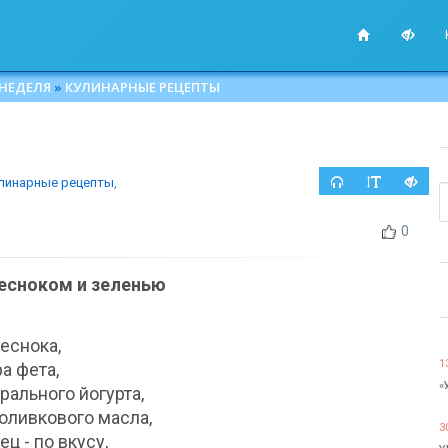
 НЕДЕЛЯ
»
КУЛИНАРНЫЕ РЕЦЕПТЫ
линарные рецепты
,
0
чесноком и зеленью
чеснока,
1
а фета,
«
урального йогурта,
. оливкового масла,
3
ец - по вкусу,