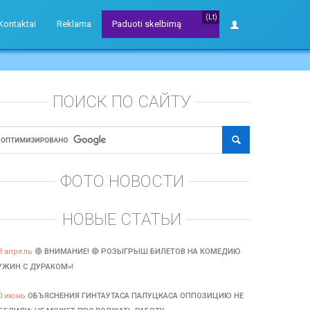
(Lt)
Kontaktai
Reklama
Paduoti skelbimą
ПОИСК ПО САЙТУ
ФОТО НОВОСТИ
НОВЫЕ СТАТЬИ
3 апрель
🔴 ВНИМАНИЕ! 🔴 РОЗЫГРЫШ БИЛЕТОВ НА КОМЕДИЮ
УЖИН С ДУРАКОМ»!
0 июнь
ОБЪЯСНЕНИЯ ГИНТАУТАСА ПАЛУЦКАСА ОППОЗИЦИЮ НЕ