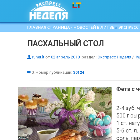
ГЛАВНАЯ СТРАНИЦА - НОВОСТЕЙ В ЛИТВЕ
»
ЭКСПРЕСС
ПАСХАЛЬНЫЙ СТОЛ
runet.lt
от
02 апрель 2018
, раздел:
Экспресс Неделя
/
Ку
0, Номер публикации:
30124
Фета с 
2-4 зуб. 
500 г сыр
1 ст. нат
5-6 ст. л
соль, пер