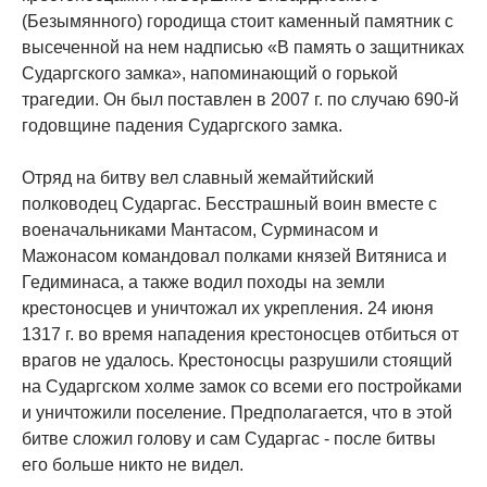
(Безымянного) городища стоит каменный памятник с
высеченной на нем надписью «В память о защитниках
Сударгского замка», напоминающий о горькой
трагедии. Он был поставлен в 2007 г. по случаю 690-й
годовщине падения Сударгского замка.
Отряд на битву вел славный жемайтийский
полководец Сударгас. Бесстрашный воин вместе с
военачальниками Мантасом, Сурминасом и
Мажонасом командовал полками князей Витяниса и
Гедиминаса, а также водил походы на земли
крестоносцев и уничтожал их укрепления. 24 июня
1317 г. во время нападения крестоносцев отбиться от
врагов не удалось. Крестоносцы разрушили стоящий
на Сударгском холме замок со всеми его постройками
и уничтожили поселение. Предполагается, что в этой
битве сложил голову и сам Сударгас - после битвы
его больше никто не видел.