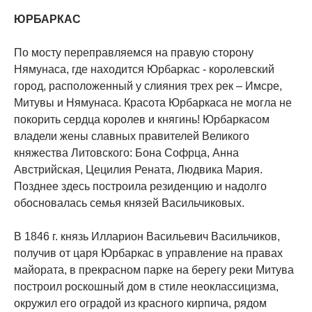
ЮРБАРКАС
По мосту переправляемся на правую сторону
Нямунаса, где находится Юрбаркас - королевский
город, расположенный у слияния трех рек – Имсре,
Митувы и Нямунаса. Красота Юрбаркаса не могла не
покорить сердца королев и княгинь! Юрбаркасом
владели жены славных правителей Великого
княжества Литовского: Бона Софрца, Анна
Австрийская, Цецилия Рената, Людвика Мария.
Позднее здесь построила резиденцию и надолго
обосновалась семья князей Васильчиковых.
В 1846 г. князь Илларион Васильевич Васильчиков,
получив от царя Юрбаркас в управление на правах
майората, в прекрасном парке на берегу реки Митува
построил роскошный дом в стиле неоклассицизма,
окружил его оградой из красного кирпича, рядом