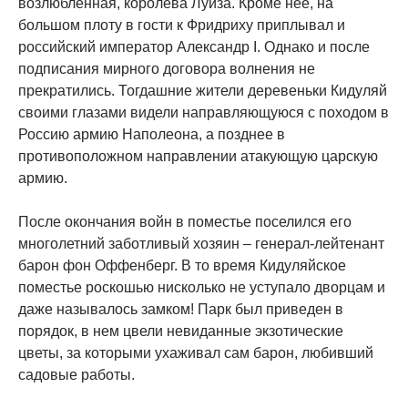
возлюбленная, королева Луиза. Кроме нее, на
большом плоту в гости к Фридриху приплывал и
российский император Александр I. Однако и после
подписания мирного договора волнения не
прекратились. Тогдашние жители деревеньки Кидуляй
своими глазами видели направляющуюся с походом в
Россию армию Наполеона, а позднее в
противоположном направлении атакующую царскую
армию.
После окончания войн в поместье поселился его
многолетний заботливый хозяин – генерал-лейтенант
барон фон Оффенберг. В то время Кидуляйское
поместье роскошью нисколько не уступало дворцам и
даже называлось замком! Парк был приведен в
порядок, в нем цвели невиданные экзотические
цветы, за которыми ухаживал сам барон, любивший
садовые работы.