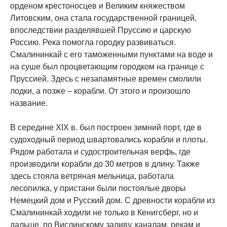
орденом крестоносцев и Великим княжеством
Литовским, она стала государственной границей,
впоследствии разделявшей Пруссию и царскую
Россию. Река помогла городку развиваться.
Смалининкай с его таможенными пунктами на воде и
на суше был процветающим городком на границе с
Пруссией. Здесь с незапамятные времен смолили
лодки, а позже – корабли. От этого и произошло
название.
В середине XIX в. был построен зимний порт, где в
судоходный период швартовались корабли и плоты.
Рядом работала и судостроительная верфь, где
производили корабли до 30 метров в длину. Также
здесь стояла ветряная мельница, работала
лесопилка, у пристани были постоялые дворы
Немецкий дом и Русский дом. С древности корабли из
Смалининкай ходили не только в Кенигсберг, но и
дальше, по Вислинскому заливу, каналам, рекам и