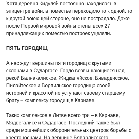
Хотя деревня Кидуляй постоянно находилась в
эпицентре войн, а поместье переходило то к одной, то
к другой воюющей стороне, оно не пострадало. Даже
после Первой мировой войны стены всех 27
принадлежащих поместью построек уцелели.
ПЯТЬ ГОРОДИЩ
А нас ждут вершины пяти городищ с крутыми
склонами в Сударгасе. Гордо возвышающиеся над
рекой Балнакалнское, Жидкапяйское, Бявардисское,
Пилайтеское и Ворпильское городища своей
историей и красотой не уступают своему старшему
брату – комплексу городищ в Кярнаве.
Таких комплексов в Литве всего три – в Кярнаве,
Мядвегалисе и Сударгасе. Последний также был
среди мощнейших оборонительных центров борьбы с
крестоносцами. На вершине Бявардисского