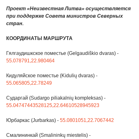
Проект «Неизвестная Литва» осуществляется
при поддержке Совета министров Северных
стран.
КООРДИНАТЫ МАРШРУТА
Гялгаудишкское поместье (Gelgaudiškio dvaras) -
55.078791,22.980464
Кидуляйское поместье (Kidulių dvaras) -
55.065805,22.78249
Сударгай (Sudargo piliakalnių kompleksas) -
55.04747443528125,22.64610528945923
Юрбаркас (Jurbarkas) -
55.0801051,22.7067442
Смалининкай (Smalininkų miestelis) -