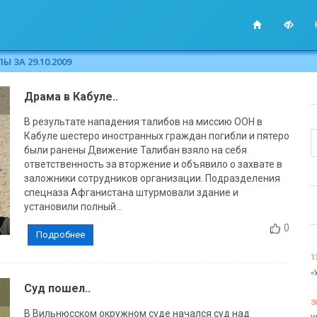
 ЗА 29.10.2009
Драма в Кабуле..
В результате нападения талибов на миссию ООН в
Кабуле шестеро иностранных граждан погибли и пятеро
были ранены Движение Талибан взяло на себя
ответственность за вторжение и объявило о захвате в
заложники сотрудников организации. Подразделения
спецназа Афганистана штурмовали здание и
установили полный...
0
Подробнее
1
«
Суд пошел..
3
В Вильнюсском окружном суде начался суд над