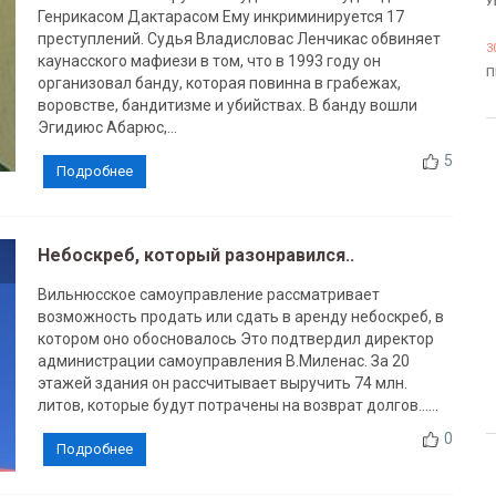
У
Генрикасом Дактарасом Ему инкриминируется 17
преступлений. Судья Владисловас Ленчикас обвиняет
3
каунасского мафиези в том, что в 1993 году он
П
организовал банду, которая повинна в грабежах,
воровстве, бандитизме и убийствах. В банду вошли
Эгидиюс Абарюс,...
5
Подробнее
Небоскреб, который разонравился..
Вильнюсское самоуправление рассматривает
возможность продать или сдать в аренду небоскреб, в
котором оно обосновалось Это подтвердил директор
администрации самоуправления В.Миленас. За 20
этажей здания он рассчитывает выручить 74 млн.
литов, которые будут потрачены на возврат долгов......
0
Подробнее