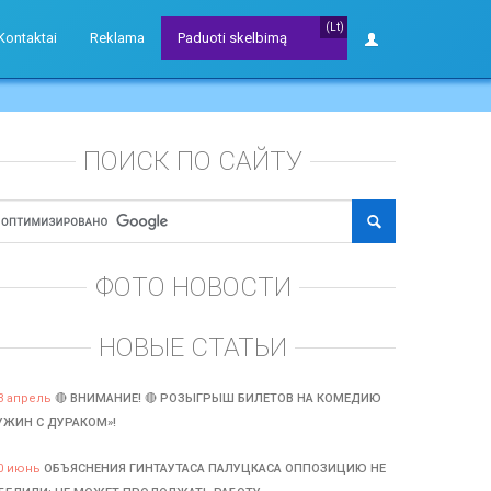
(Lt)
Kontaktai
Reklama
Paduoti skelbimą
ПОИСК ПО САЙТУ
ФОТО НОВОСТИ
НОВЫЕ СТАТЬИ
3 апрель
🔴 ВНИМАНИЕ! 🔴 РОЗЫГРЫШ БИЛЕТОВ НА КОМЕДИЮ
УЖИН С ДУРАКОМ»!
0 июнь
ОБЪЯСНЕНИЯ ГИНТАУТАСА ПАЛУЦКАСА ОППОЗИЦИЮ НЕ