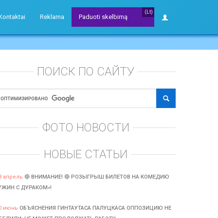
(Lt)
Kontaktai
Reklama
Paduoti skelbimą
ПОИСК ПО САЙТУ
ФОТО НОВОСТИ
НОВЫЕ СТАТЬИ
3 апрель
🔴 ВНИМАНИЕ! 🔴 РОЗЫГРЫШ БИЛЕТОВ НА КОМЕДИЮ
УЖИН С ДУРАКОМ»!
0 июнь
ОБЪЯСНЕНИЯ ГИНТАУТАСА ПАЛУЦКАСА ОППОЗИЦИЮ НЕ