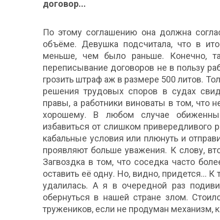
договор...
По этому соглашению она должна соглас
объёме. Девушка подсчитала, что в ито
меньше, чем было раньше. Конечно, та
переписывание договоров не в пользу ра
грозить штраф аж в размере 500 литов. То
решения трудовых споров в судах свиде
правы, а работники виноваты в том, что 
хорошему. В любом случае обиженный
избавиться от слишком привередливого ра
кабальные условия или плюнуть и отправи
проявляют больше уважения. К слову, вт
Загвоздка в том, что соседка часто бол
оставить её одну. Но, видно, придется… К
удалилась. А я в очередной раз подив
обернуться в нашей стране злом. Стоил
тружеников, если не продуман механизм, к