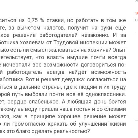
У
3
иться на 0,75 % ставки, но работать в том же
П
ге, за вычетом налогов, получит на руки ещё
кое решение работодателей незаконно. И за
ботника хозяевам от Трудовой инспекции может
лько есть ли смысл жаловаться на хозяина? Опыт
тельствует, что власть имущие почти всегда
не исчерпали все возможности договориться по-
 работодатель всегда найдёт возможность
ботника. Вот и решает девушка: согласиться на
ться в дальние страны, где к людям и их труду
орой путь выбрали почти все её одноклассники.
еет, сердце слабенькое. А любящая дочь боится
 такому выводу пришла наша гостья и со слезами
ился, как в принципе хорошее решение может
о ли громогласно крякать об улучшении жизни
ак это благо сделать реальностью?