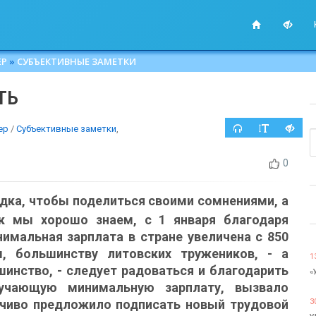
ЕР
»
СУБЪЕКТИВНЫЕ ЗАМЕТКИ
ТЬ
ер
/
Субъективные заметки
,
0
едка, чтобы поделиться своими сомнениями, а
ак мы хорошо знаем, с 1 января благодаря
имальная зарплата в стране увеличена с 850
, большинству литовских тружеников, - а
1
инство, - следует радоваться и благодарить
«
лучающую минимальную зарплату, вызвало
йчиво предложило подписать новый трудовой
3