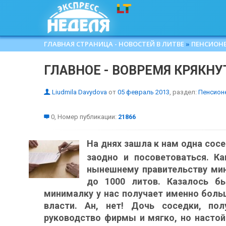
ГЛАВНАЯ СТРАНИЦА - НОВОСТЕЙ В ЛИТВЕ
»
ПЕНСИОН
ГЛАВНОЕ - ВОВРЕМЯ КРЯКНУ
Liudmila Davydova
от
05 февраль 2013
, раздел:
Пенсион
0, Номер публикации:
21866
На днях зашла к нам одна сос
заодно и посоветоваться. К
нынешнему правительству мин
до 1000 литов. Казалось бы
минималку у нас получает именно больш
власти. Ан, нет! Дочь соседки, по
руководство фирмы и мягко, но насто