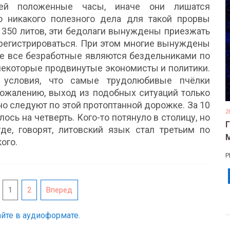
ней положенные часы, иначе они лишатся
о никакого полезного дела для такой прорвы
и 350 литов, эти бедолаги вынуждены приезжать
арегистрироваться. При этом многие вынуждены
о не все безработные являются бездельниками по
 некоторые продвинутые экономисты и политики.
 условия, что самые трудолюбивые пчёлки
сожалению, выход из подобных ситуаций только
о следуют по этой протоптанной дорожке. За 10
2
ось на четверть. Кого-то потянуло в столицу, но
де, говорят, литовский язык стал третьим по
ого.
Р
1
2
Вперед
йте в аудиоформате.