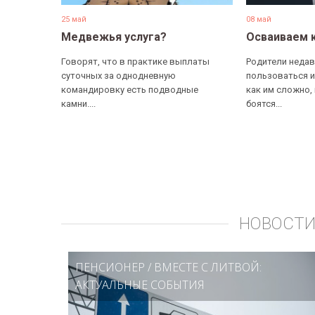
25 май
08 май
Медвежья услуга?
Осваиваем 
Говорят, что в практике выплаты
Родители недав
суточных за однодневную
пользоваться и
командировку есть подводные
как им сложно,
камни....
боятся...
НОВОСТИ
ПЕНСИОНЕР
/
ВМЕСТЕ С ЛИТВОЙ:
АКТУАЛЬНЫЕ СОБЫТИЯ