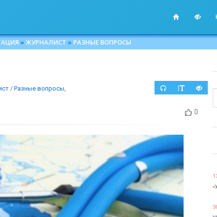
ТАЦИЯ
»
ЖУРНАЛИСТ
»
РАЗНЫЕ ВОПРОСЫ
ист
/
Разные вопросы
,
0
1
«
3