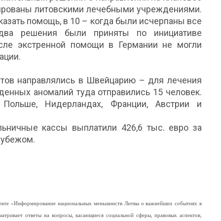
циированы литовскими лечебными учреждениями.
казать помощь, в 10 – когда были исчерпаны все
два решения были приняты по инициативе
осле экстренной помощи в Германии не могли
ации.
нтов направлялись в Швейцарию – для лечения
денных аномалий туда отправились 15 человек.
Польше, Нидерландах, Франции, Австрии и
ьничные кассы выплатили 426,6 тыс. евро за
рубежом.
роекте «Информирование национальных меньшинств Литвы о важнейших событиях в
матривает ответы на вопросы, касающиеся социальной сферы, правовых аспектов,