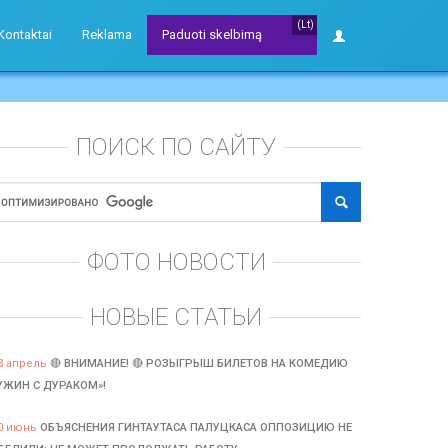
(Lt)
Kontaktai
Reklama
Paduoti skelbimą
ПОИСК ПО САЙТУ
ФОТО НОВОСТИ
НОВЫЕ СТАТЬИ
3 апрель
🔴 ВНИМАНИЕ! 🔴 РОЗЫГРЫШ БИЛЕТОВ НА КОМЕДИЮ
УЖИН С ДУРАКОМ»!
0 июнь
ОБЪЯСНЕНИЯ ГИНТАУТАСА ПАЛУЦКАСА ОППОЗИЦИЮ НЕ