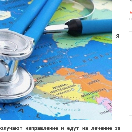
У
3
П
Я
олучают направление и едут на лечение за