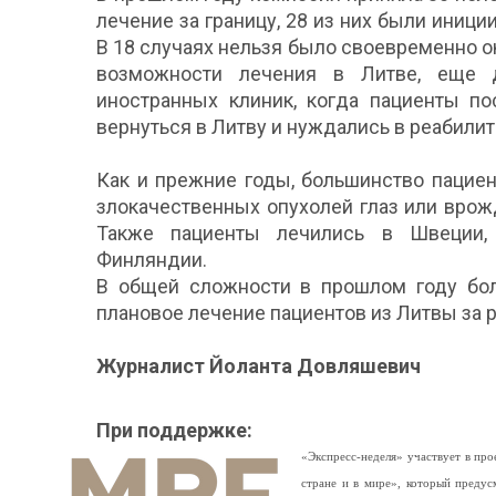
лечение за границу, 28 из них были ини
В 18 случаях нельзя было своевременно о
возможности лечения в Литве, еще 
иностранных клиник, когда пациенты п
вернуться в Литву и нуждались в реабилит
Как и прежние годы, большинство пацие
злокачественных опухолей глаз или врож
Также пациенты лечились в Швеции, 
Финляндии.
В общей сложности в прошлом году бол
плановое лечение пациентов из Литвы за 
Журналист Йоланта Довляшевич
При поддержке:
«Экспресс-неделя» участвует в п
стране и в мире», который предус