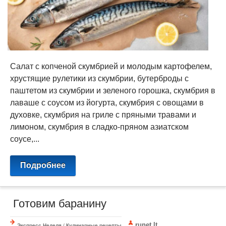
​Салат с копченой скумбрией и молодым картофелем, ​
хрустящие рулетики из скумбрии, ​бутерброды с
паштетом из скумбрии и зеленого горошка, ​скумбрия в
лаваше с соусом из йогурта, ​скумбрия с овощами в
духовке, ​скумбрия на гриле с пряными травами и
лимоном, ​скумбрия в сладко-пряном азиатском
соусе,...
Подробнее
​ Готовим баранину
runet.lt
Экспресс Неделя
/
Кулинарные рецепты