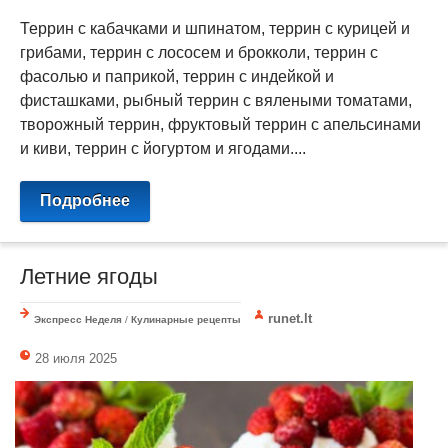
Террин с кабачками и шпинатом, террин с курицей и
грибами, террин с лососем и брокколи, террин с
фасолью и паприкой, террин с индейкой и
фисташками, рыбный террин с вялеными томатами,
творожный террин, фруктовый террин с апельсинами
и киви, террин с йогуртом и ягодами....
Подробнее
Летние ягоды
runet.lt
Экспресс Неделя
/
Кулинарные рецепты
28 июля 2025